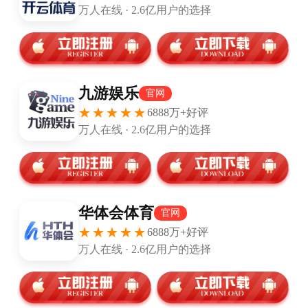
1月23日讯 1月19日，上海海港足球俱乐部官方宣布，签下之
前已经与浙江队合同到期离队的边后卫岳鑫。《东方体育日
报》撰文认为，海港看重岳鑫的态度和往返能力。
岳鑫与浙江队的合同在上赛季结束后已经到期，不过双方并未
进行续约。包括岳鑫在内，正准备开启更新换代过程的浙江队
一口气宣布多名球员离队。论实力和年纪，自由身的岳鑫无疑
会成为市场上颇受关注的对象，而纵观整个联赛，对左后卫位