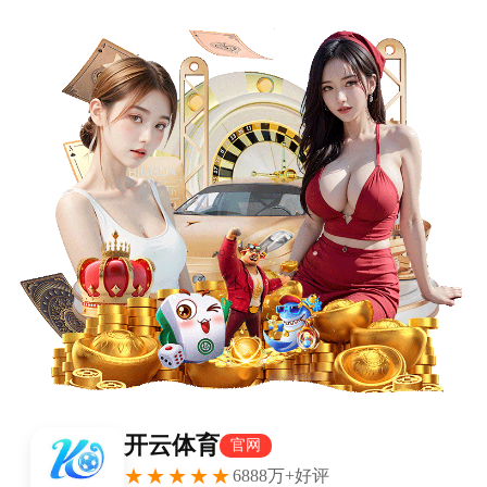
首页
/
西甲
/
内容详情
九游体育入口-东体谈岳鑫加盟海
港：看重态度和往返能力，李帅需
要一个帮手
xiaoqiao
2026-01-24
498