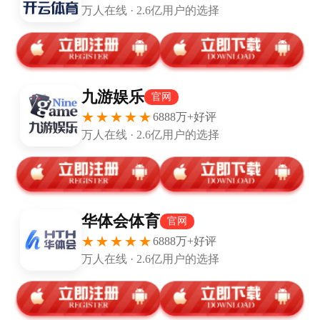
京男篮以88-73战胜了广东男篮，并以2-1的大比分晋级四强。
这场比赛的对抗强度非常大，开局就是肉搏大战。北京男篮进
入状态有些慢，广东男篮一度取得了两位数领先。不过北京男
篮的调整非常快，很快就反超了比分。此后北京男篮顶住了广
东男篮的多次反扑，一直掌控着领先优势，并逐渐将分差拉开
到两位数，最终以88-73的比分战胜了广东男篮。