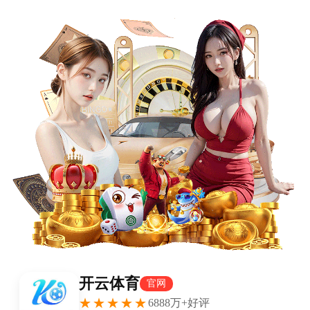
首页
/
西甲
/
内容详情
九游体育官网-布伦森30分后，G2
数据怎么走？三大预测
xiaoqiao
2026-06-06
15148
尼克斯带着1比0的领先进入总决赛第二场，首战客场105比95
掀翻马刺。布伦森轰下全场最高的30分，唐斯18分12篮板，但